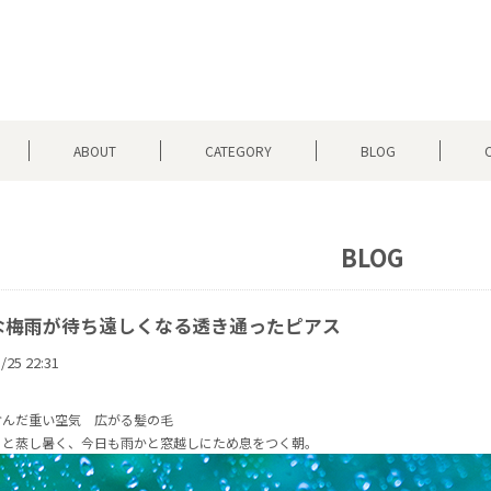
ABOUT
CATEGORY
BLOG
BLOG
な梅雨が待ち遠しくなる透き通ったピアス
/25 22:31
含んだ重い空気 広がる髪の毛
とと蒸し暑く、今日も雨かと窓越しにため息をつく朝。