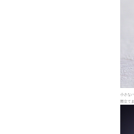
小さな
際立て