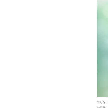
限りな
の耳元