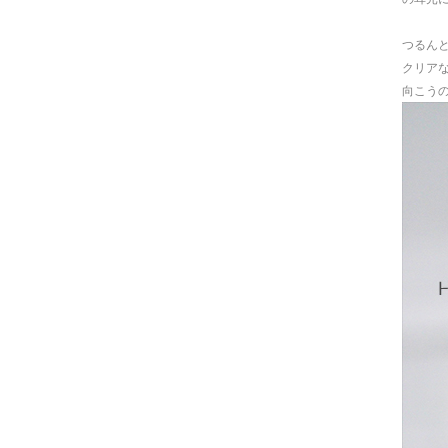
つるん
クリア
向こう